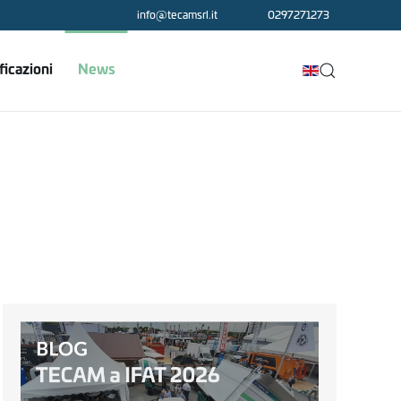
info@tecamsrl.it
0297271273
ficazioni
News