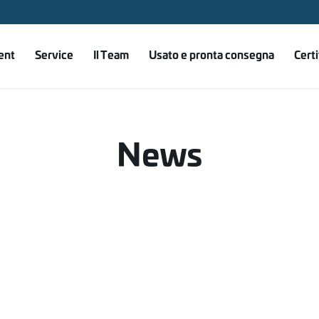
ent
Service
Il Team
Usato e pronta consegna
Certi
News