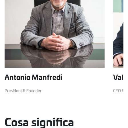
Antonio Manfredi
Vale
President & Founder
CEO & T
Cosa significa